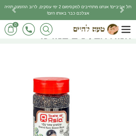
תל אביביים! אנחנו מתחייבים למקסימום 2 ימי עסקים, לרוב ההזמנה תהיה
אצלכם כבר באותו היום!
revious
Next
0
ראשי
מאמרים
חנות תבלינים במרכז