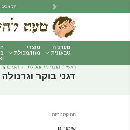
תל אביביים! אנחנו מתחי
Next
מעדניה
מוצרי
חו
טבעונית
מזון/מכולת
בי
וא
ראשי
מוצרי מזון/מכולת
דגני בוקר ו
דגני בוקר וגרנולה
תת קטגוריות
שימורים