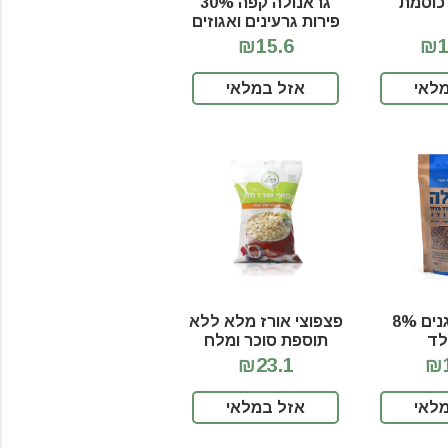
כוסמת
גראנולה קפה 30%
פירות גרעינים ואגוזים
₪15.6
₪1
לאי
אזל במלאי
גרנולה דגנים 8%
פצפוצי אורז מלא ללא
לד
תוספת סוכר ומלח
₪23.1
₪1
לאי
אזל במלאי