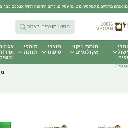
יבים למקסימום 2 ימי עסקים, לרוב ההזמנה תהיה אצלכם כבר באותו היום!
100%
VEGAN
מרי
חומרי ניקוי
מוצרי
תוספי
אגוזים
שול
אקולוגיים
טיפוח
תזונה
ופירות
פיה
יבשים
גרנולה
מי