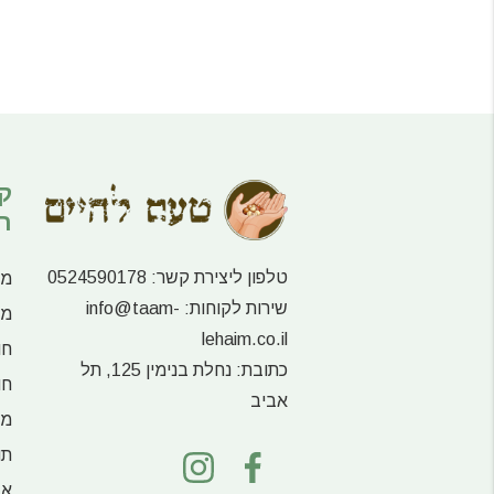
ק
ר
טלפון ליצירת קשר:
0524590178
מע
שירות לקוחות:
info@taam-
מו
lehaim.co.il
חו
כתובת:
נחלת בנימין 125, תל
חו
אביב
מו
תו
אג