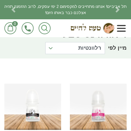
תל אביביים! אנחנו מתחייבים למקסימום 2 ימי עסקים, לרוב ההזמנה תהיה
אצלכם כבר באותו היום!
revious
Next
0
ראשי
מוצרי טיפוח
דיאודורנט טבעי
דיאודורנט טבעי
מיין לפי