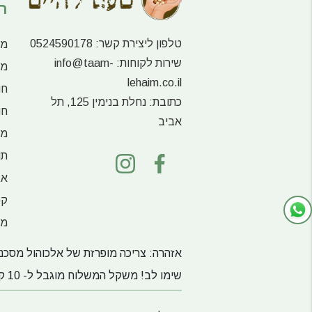
ר
טלפון ליצירת קשר:
0524590178
מע
שירות לקוחות:
info@taam-
מו
lehaim.co.il
חו
כתובת:
נחלת בנימין 125, תל
חו
אביב
מו
תו
אג
קפ
מש
אזהרה: צריכה מופרזת של אלכוהול מסכנת
שימו לב! משקל המשלוח מוגבל ל- 10 ק"ג כולל אריזה, אל דאגה, במידה ועברתם את מגבלת המשקל ניצור עמכם קשר.