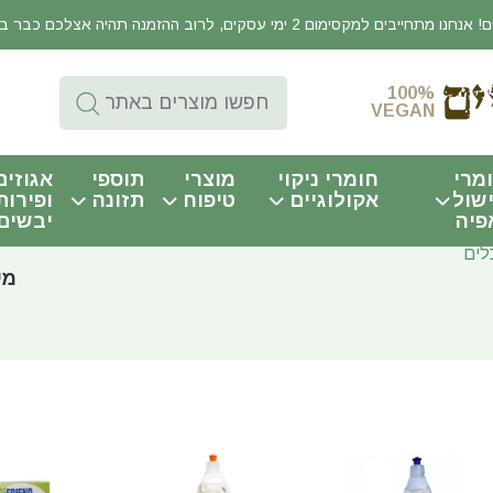
יבים למקסימום 2 ימי עסקים, לרוב ההזמנה תהיה אצלכם כבר באותו היום!
100%
VEGAN
מרי
חומרי ניקוי
מוצרי
תוספי
אגוזים
שול
אקולוגיים
טיפוח
תזונה
ופירות
פיה
יבשים
לים
מי