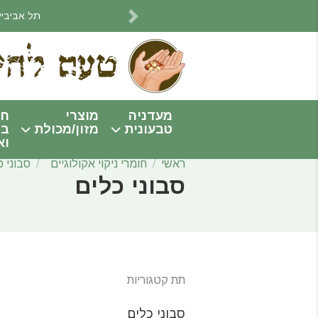
תל אביביים! אנחנו מתחי
Next
מעדניה
מוצרי
חו
טבעונית
מזון/מכולת
בי
וא
ראשי
חומרי ניקוי אקולוגיים
סבוני כ
סבוני כלים
תת קטגוריות
סבוני כלים