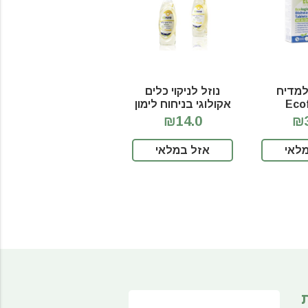
למדיח
נוזל לניקוי כלים
Eco
אקולוגי בניחוח לימון
Ecofriend
₪14.0
₪3
לאי
אזל במלאי