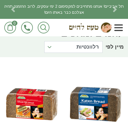
תל אביביים! אנחנו מתחייבים למקסימום 2 ימי עסקים, לרוב ההזמנה תהיה
אצלכם כבר באותו היום!
revious
Next
0
ראשי
מוצרי מזון/מכולת
לחמים ומאפים
לחמים ומאפים
מיין לפי