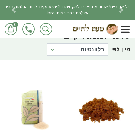
תל אביביים! אנחנו מתחייבים למקסימום 2 ימי עסקים, לרוב ההזמנה תהיה
אצלכם כבר באותו היום!
revious
Next
0
ראשי
חומרי בישול ואפיה
סוכר וממתיקים
סוכר וממתיקים
מיין לפי