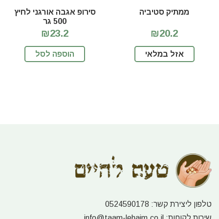
ממתיק סטיביה
סירופ אגבה אורגני לחיץ
500 גר
₪23.2
₪20.2
אזל במלאי
הוספה לסל
טלפון ליצירת קשר:
0524590178
שירות לקוחות:
info@taam-lehaim.co.il