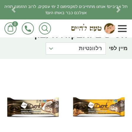
תל אביביים! אנחנו מתחייבים למקסימום 2 ימי עסקים, לרוב ההזמנה תהיה
אצלכם כבר באותו היום!
revious
Next
0
ראשי
מוצרי מזון/מכולת
חטיפים ואבקות חלבון
חטיפים ואבקות חלבון
מיין לפי