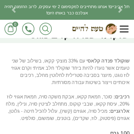
תל אביביים! אנחנו מתחייבים למקסימום 2 ימי עסקים, לרוב ההזמנה תהיה
אצלכם כבר באותו היום!
revious
Next
0
ראשי
מוצרי מזון/מכולת
שוקולד פנדה קרם נוגט
שוקולד פנדה קלאסי
עם 33% מוצקי קקאו, בשילוב של שני
טעמים אשר נועדו להיות ביחד שוקולד חלב אמיתי וקרם אגוזי
לוז נוגט, מיוצר בסביבה סטרילית לחלוטין מחלב, רכיבים
איכותיים וייצור בשיטות עבודה מסורתיות.
רכיבים:
סוכר, חמאת קקאו, אבקת משקה סויה, חמאת אגוזי לוז
20%, עיסת קקאו, שבבי קוקוס, מתחלב לציטין סויה, ונילין, מלח
אלרגניים:
מכיל סויה, אגוזים (קשיו), עלול להכיל חיטה - גלוטן,
אגוזים (פיסטוק, לוז, שקדים), בוטנים, שומשום, סולפיט.
100 גרם