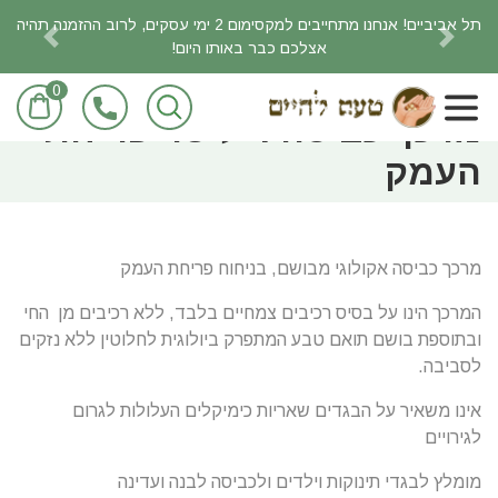
תל אביביים! אנחנו מתחייבים למקסימום 2 ימי עסקים, לרוב ההזמנה תהיה
אצלכם כבר באותו היום!
revious
Next
0
ראשי
חומרי ניקוי אקולוגיים
מרכך כביסה 4 ליטר פריחת
העמק
מרכך כביסה אקולוגי מבושם, בניחוח פריחת העמק
המרכך הינו על בסיס רכיבים צמחיים בלבד, ללא רכיבים מן החי
ובתוספת בושם תואם טבע המתפרק ביולוגית לחלוטין ללא נזקים
לסביבה.
אינו משאיר על הבגדים שאריות כימיקלים העלולות לגרום
לגירויים
מומלץ לבגדי תינוקות וילדים ולכביסה לבנה ועדינה