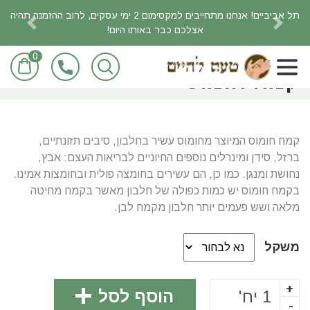
תל אביביים! אנחנו מתחייבים למקסימום 2 ימי עסקים, לרוב ההזמנה תהיה
אצלכם כבר באותו היום!
revious
Next
0
ראשי
חומרי בישול ואפיה
קמח חומוס
קמח חומוס המיוצר מחומוס עשיר בחלבון, סיבים תזונתיים,
ברזל, סידן ומינרלים נוספים החיוניים לבריאות העצם: אבץ,
נחושת ומנגן. כמו כן, הם עשירים בחומצה פולית ובחומצות אמינו.
בקמח חומוס יש כמות כפולה של חלבון מאשר בקמח מחיטה
מלאה ושש פעמים יותר חלבון מקמח לבן.
משקל
+
הוסף לסל
-