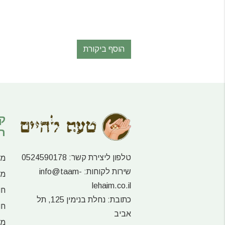
הוסף ביקורת
ק
ר
טלפון ליצירת קשר:
0524590178
מע
שירות לקוחות:
info@taam-
מו
lehaim.co.il
חו
כתובת:
נחלת בנימין 125, תל
חו
אביב
מו