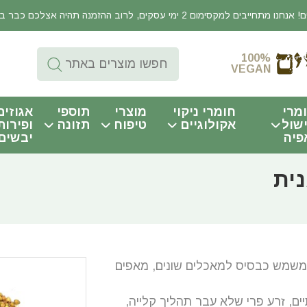
יבים למקסימום 2 ימי עסקים, לרוב ההזמנה תהיה אצלכם כבר באותו היום!
100%
VEGAN
מרי
חומרי ניקוי
מוצרי
תוספי
אגוזים
שול
אקולוגיים
טיפוח
תזונה
ופירות
פיה
יבשים
נית
המשמש כבסיס למאכלים שונים, מאפים
, זרע פרי שלא עבר תהליך קלייה,