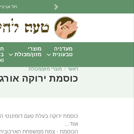
תל אביביים! אנחנו מתחי
Next
מעדניה
מוצרי
חו
טבעונית
מזון/מכולת
בי
וא
ראשי
מוצרי מזון/מכולת
כוסמת ירוקה אורג
כוסמת ירוקה בעלת טעם דומיננטי 
ועוד...
הכוסמת - צמח ממשפחת הארכוביתיים