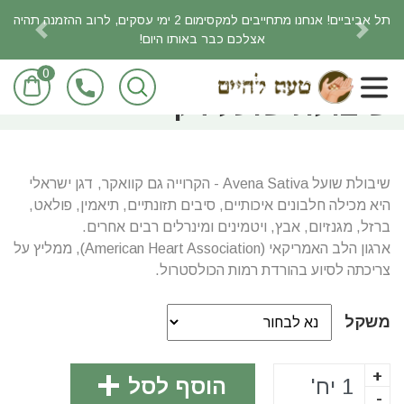
תל אביביים! אנחנו מתחייבים למקסימום 2 ימי עסקים, לרוב ההזמנה תהיה
אצלכם כבר באותו היום!
revious
Next
0
ראשי
מוצרי מזון/מכולת
שיבולת שועל דק
שיבולת שועל Avena Sativa - הקרוייה גם קוואקר, דגן ישראלי
היא מכילה חלבונים איכותיים, סיבים תזונתיים, תיאמין, פולאט,
ברזל, מגנזיום, אבץ, ויטמינים ומינרלים רבים אחרים.
ארגון הלב האמריקאי (American Heart Association), ממליץ על
צריכתה לסיוע בהורדת רמות הכולסטרול.
משקל
+
הוסף לסל
-