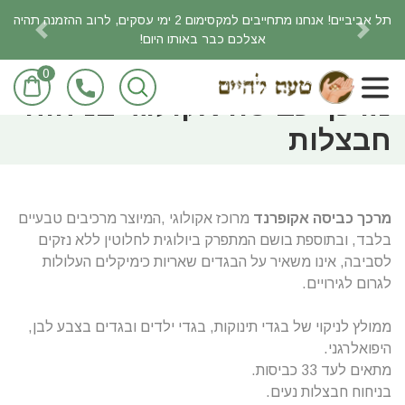
תל אביביים! אנחנו מתחייבים למקסימום 2 ימי עסקים, לרוב ההזמנה תהיה
אצלכם כבר באותו היום!
revious
Next
0
ראשי
חומרי ניקוי אקולוגיים
מרכך כביסה אקולוגי בניחוח
חבצלות
מרכך כביסה אקופרנד
מרוכז אקולוגי ,המיוצר מרכיבים טבעיים
בלבד, ובתוספת בושם המתפרק ביולוגית לחלוטין ללא נזקים
לסביבה, אינו משאיר על הבגדים שאריות כימיקלים העלולות
לגרום לגירויים.
ממולץ לניקוי של בגדי תינוקות, בגדי ילדים ובגדים בצבע לבן,
היפואלרגני.
מתאים לעד 33 כביסות.
בניחוח חבצלות נעים.