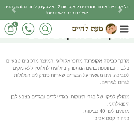
תל אביביים! אנחנו מתחייבים למקסימום 2 ימי עסקים, לרוב ההזמנה תהיה
אצלכם כבר באותו היום!
revious
Next
0
ראשי
חומרי ניקוי אקולוגיים
מרכך כביסה קסם אביבי
מרכך כביסה אקופרנד
מרוכז אקולוגי ,המיוצר מרכיבים טבעיים
בלבד, ובתוספת בושם המתפרק ביולוגית לחלוטין ללא נזקים
לסביבה, אינו משאיר על הבגדים שאריות כימיקלים העלולות
לגרום לגירויים.
ממולץ לניקוי של בגדי תינוקות, בגדי ילדים ובגדים בצבע לבן,
היפואלרגני.
מתאים לעד 40 כביסות.
בניחוח קסם אביבי