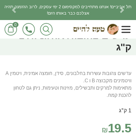
תל אביביים! אנחנו מתחייבים למקסימום 2 ימי עסקים, לרוב ההזמנה תהיה
אצלכם כבר באותו היום!
revious
Next
0
ראשי
מוצרי מזון/מכולת
עדשים צהובות אורגניות 1
ק"ג
עדשים צהובות עשירות בחלבונים, סידן, חומצה אמינית, ויטמין A
וויטמינים מקבוצה B ו C.
מתאימות למרקים ותבשילים, מזינות וטעימות, ניתן גם לטחון
להכנת קמח.
1 ק"ג
19.5
₪