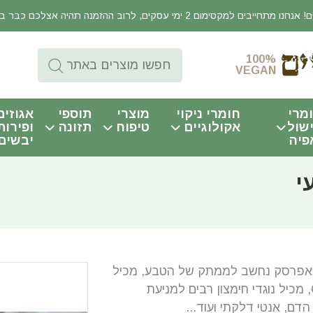
יבים למקסימום 2 ימי עסקים, לרוב ההזמנה תהיה אצלכם כבר באותו היום!
100%
VEGAN
מרי
חומרי ניקוי
מוצרי
תוספי
אגוזים
שול
אקולוגיים
טיפוח
תזונה
ופירות
פיה
יבשים
י
האפרסק נחשב לממתק של הטבע, מכיל
ברזל, אשלגן, מגנזיום, ויטמינים A ו C, מכיל נוגדי חימצון רבים למניעת
הדם, אנטי דלקתי ועוד...