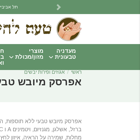
תל אביביים! אנחנו מתחי
Next
מעדניה
מוצרי
חו
טבעונית
מזון/מכולת
בי
וא
ראשי
אגוזים ופירות יבשים
אפרסק מיובש טבע
אפרסק מיובש טבעי ללא תוספות, 
מחלות, שמירה על הראיה, איזון לחץ 