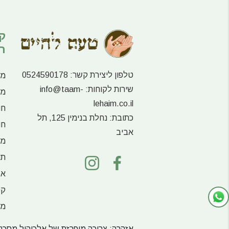
ק
ר
טלפון ליצירת קשר:
0524590178
מע
שירות לקוחות:
info@taam-
מו
lehaim.co.il
חו
כתובת:
נחלת בנימין 125, תל
חו
אביב
מו
תו
אג
קפ
מש
אזהרה: צריכה מופרזת של אלכוהול מסכנת