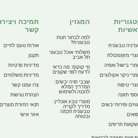
טגוריות
המגזין
תמיכה ויצירת
אשיות
קשר
למה לבחור חנות
טבעונית?
דניה טבעונית
אודות טעם לחיים
משלוחי אוכל טבעוני
צרי מזון/מכולת
תקנון
תל אביב
מרי בישול ואפיה
מדיניות פרטיות
מי קוקוס: מה כדאי
לדעת לפני שקונים
מרי ניקוי אקולוגיים
מדיניות משלוחים
שבבי סויה יבשים:
צרי טיפוח
צרו עמנו קשר
המדריך המלא
להכנה ולשימוש
ספי תזונה
הצהרת נגישות
מוצרי טבע אונליין:
וזים ופירות יבשים
תנאי החזרת מוצרים
מדריך לקנייה
טבעונית חכמה
ואים
אזור אישי
ובטוחה
קאות חריפים
 חיים ומזיקה לבריאות