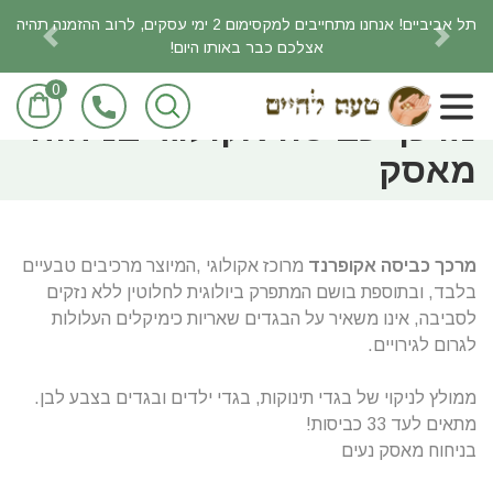
תל אביביים! אנחנו מתחייבים למקסימום 2 ימי עסקים, לרוב ההזמנה תהיה
אצלכם כבר באותו היום!
revious
Next
0
ראשי
חומרי ניקוי אקולוגיים
מרכך כביסה אקולוגי בניחוח
מאסק
מרכך כביסה אקופרנד
מרוכז אקולוגי ,המיוצר מרכיבים טבעיים
בלבד, ובתוספת בושם המתפרק ביולוגית לחלוטין ללא נזקים
לסביבה, אינו משאיר על הבגדים שאריות כימיקלים העלולות
לגרום לגירויים.
ממולץ לניקוי של בגדי תינוקות, בגדי ילדים ובגדים בצבע לבן.
מתאים לעד 33 כביסות!
בניחוח מאסק נעים