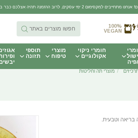
יבים למקסימום 2 ימי עסקים, לרוב ההזמנה תהיה אצלכם כבר באותו היום!
100%
VEGAN
מרי
חומרי ניקוי
מוצרי
תוספי
אגוזים
שול
אקולוגיים
טיפוח
תזונה
ופירות
פיה
יבשים
רכיזים
מוצרי תה וחליטות
בריאה וטבעית.