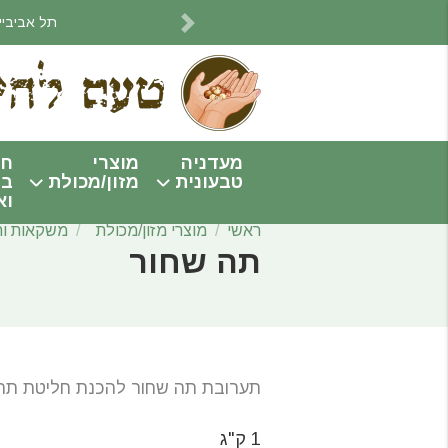
תל אביביים! אנחנו מתחי
Next
מעדניה
מוצרי
חו
טבעונית
מזון/מכולת
בי
וא
ראשי
מוצרי מזון/מכולת
משקאות ות
תה שחור
תערובת תה שחור להכנת חליטת תה 
1 ק"ג