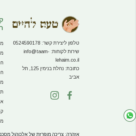
ק
ר
טלפון ליצירת קשר:
0524590178
מע
שירות לקוחות:
info@taam-
מו
lehaim.co.il
חו
כתובת:
נחלת בנימין 125, תל
חו
אביב
מו
תו
אג
קפ
מש
אזהרה: צריכה מופרזת של אלכוהול מסכנת