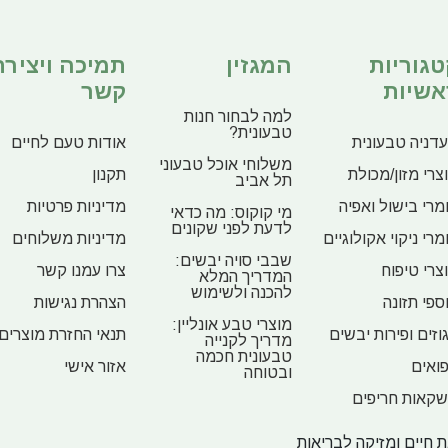
טגוריות
המגזין
תמיכה ויצירת
אשיות
קשר
למה לבחור חנות
טבעונית?
דניה טבעונית
אודות טעם לחיים
משלוחי אוכל טבעוני
צרי מזון/מכולת
תקנון
תל אביב
מרי בישול ואפיה
מדיניות פרטיות
מי קוקוס: מה כדאי
לדעת לפני שקונים
מרי ניקוי אקולוגיים
מדיניות משלוחים
שבבי סויה יבשים:
צרי טיפוח
צרו עמנו קשר
המדריך המלא
להכנה ולשימוש
ספי תזונה
הצהרת נגישות
מוצרי טבע אונליין:
וזים ופירות יבשים
תנאי החזרת מוצרים
מדריך לקנייה
טבעונית חכמה
ואים
אזור אישי
ובטוחה
קאות חריפים
 חיים ומזיקה לבריאות