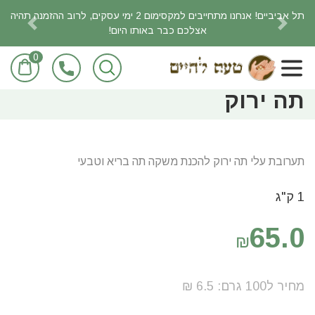
תל אביביים! אנחנו מתחייבים למקסימום 2 ימי עסקים, לרוב ההזמנה תהיה
אצלכם כבר באותו היום!
revious
Next
0
ראשי
מוצרי מזון/מכולת
משקאות ותרכיזים
מוצרי תה וחליטות
תה ירוק
תערובת עלי תה ירוק להכנת משקה תה בריא וטבעי
1 ק"ג
65.0
₪
מחיר ל100
גרם
:
6.5
₪