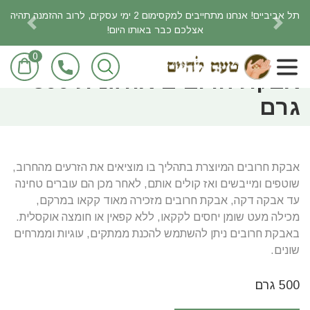
תל אביביים! אנחנו מתחייבים למקסימום 2 ימי עסקים, לרוב ההזמנה תהיה
אצלכם כבר באותו היום!
revious
Next
0
ראשי
חומרי בישול ואפיה
אבקת חרובים אורגנית 500
גרם
אבקת חרובים המיוצרת בתהליך בו מוציאים את הזרעים מהחרוב,
שוטפים ומייבשים ואז קולים אותם, לאחר מכן הם עוברים טחינה
עד אבקה דקה, אבקת חרובים מזכירה מאוד קקאו במרקם,
מכילה מעט שומן יחסים לקקאו, ללא קפאין או חומצה אוקסלית.
באבקת חרובים ניתן להשתמש להכנת ממתקים, עוגיות וממרחים
שונים.
500 גרם